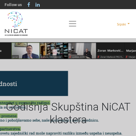
Follow us
Srpski
Godišnja Skupština NiCAT
klastera