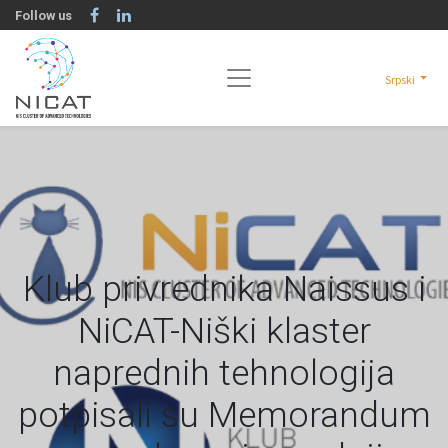
Follow us
Srpski
Klub privrednika Naissus i
NiCAT-Niški klaster
naprednih tehnologija
potpisali su Memorandum