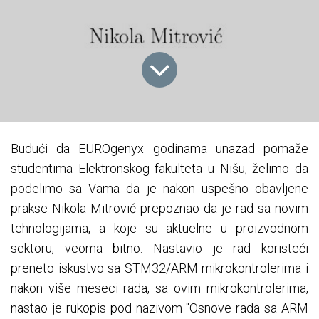
Budući da EUROgenyx godinama unazad pomaže
studentima Elektronskog fakulteta u Nišu, želimo da
podelimo sa Vama da je nakon uspešno obavljene
prakse Nikola Mitrović prepoznao da je rad sa novim
tehnologijama, a koje su aktuelne u proizvodnom
sektoru, veoma bitno. Nastavio je rad koristeći
preneto iskustvo sa STM32/ARM mikrokontrolerima i
nakon više meseci rada, sa ovim mikrokontrolerima,
nastao je rukopis pod nazivom "Osnove rada sa ARM