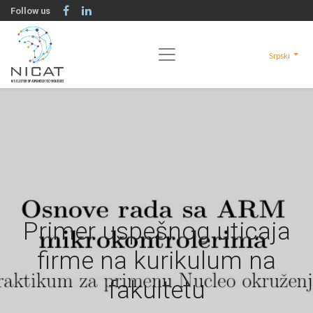
Follow us
Srpski
Primer uspešnog uticaja
firme na kurikulum na
fakultetu