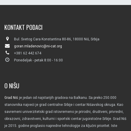
KONTAKT PODACI
Bul. Svetog Cara Konstantina 80-86, 18000 Niš, Srbija
goran.mladenovic@ni-cat.org
+381 62 442 674
Ponedeljak - petak 8:00 - 16:00
O NIŠU
Grad Niš
je jedan od najstarijih gradova na Balkanu. Sa preko 250.000
stanovnika najveći je grad centralne Srbije i centar Nišavskog okruga. Kao
savremeni univerzitetski grad istovremeno je prirodni, društveni, privredni,
obrazovni, zdravstveni, kulturni i sportski centar jugoistočne Srbije. Grad Niš
je 2015. godine proglasio napredne tehnologije za ključni prioritet. Iste