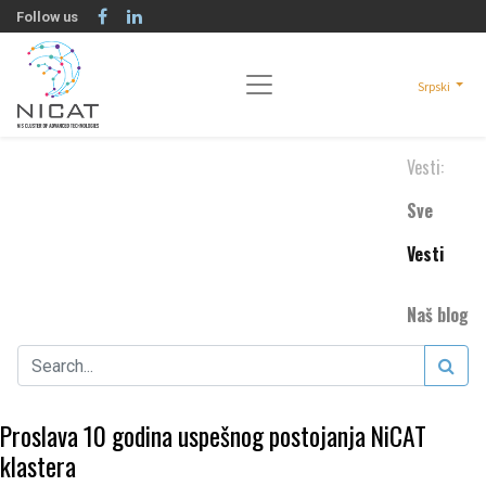
Follow us
Srpski
Vesti:
Sve
Vesti
Naš blog
Proslava 10 godina uspešnog postojanja NiCAT
klastera