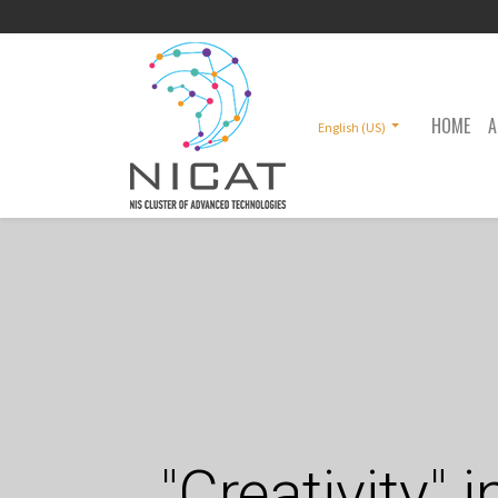
HOME
A
English (US)
"Creativity"