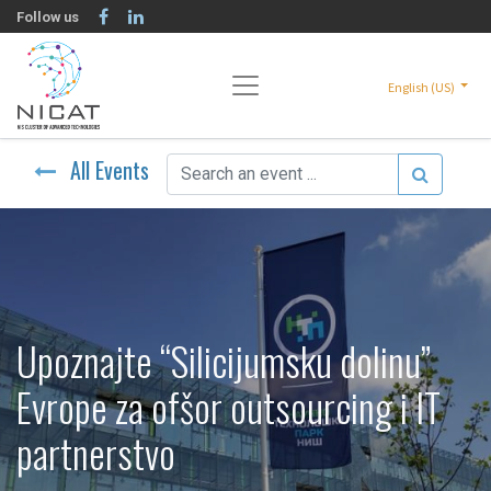
Follow us
English (US)
All Events
Upoznajte “Silicijumsku dolinu”
Evrope za ofšor outsourcing i IT
partnerstvo